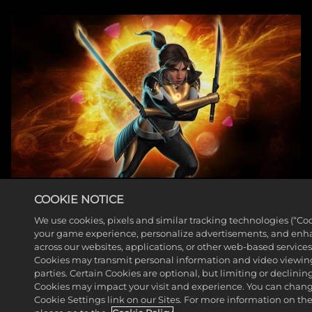
ハンターが『MARVEL PUZZLE
COOKIE NOTICE
QUEST』に仲間入り
We use cookies, pixels and similar tracking technologies (“Co
your game experience, personalize advertisements, and enh
もっと見る
across our websites, applications, or other web-based services 
Cookies may transmit personal information and video viewing
parties. Certain Cookies are optional, but limiting or declini
Cookies may impact your visit and experience. You can change
Cookie Settings link on our Sites. For more information on th