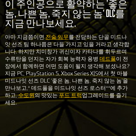
이 주인공으로 활약하는 '좋은
놈, 나쁜 놈, 죽지 않는 놈' DLC를
지금 만나보세요.
아마 지금쯤이면
전술 임무
를 전담하는 단골 미드나
잇 선즈 팀 하나쯤은 다들 가지고 있을 거라고 생각합
니다. 하지만 치미창가 귀신이자 카타나를 휘두르며
수류탄을 던지는 자가 회복 능력자 용병
데드풀
이 전
장에서 함께하면 어떤 도움이 될지 생각해 보셨나요?
지금 PC, PlayStation 5, Xbox Series X|S에서 첫 마블
미드나잇 선즈 DLC '좋은 놈, 나쁜 놈, 죽지 않는 놈'을
만나보고,* 데드풀을 미드나잇 선즈 로스터**에 추가
하고,
수도원
의 맛있는
푸드 트럭
업그레이드를 즐기
세요.