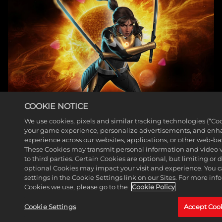
COOKIE NOTICE
헌터가 마블 퍼즐 퀘스트 로
We use cookies, pixels and similar tracking technologies (“Co
스터에 합류합니다
your game experience, personalize advertisements, and enh
experience across our websites, applications, or other web-base
더 읽어보기
These Cookies may transmit personal information and video 
to third parties. Certain Cookies are optional, but limiting or
optional Cookies may impact your visit and experience. You 
settings in the Cookie Settings link on our Sites. For more in
Cookies we use, please go to the
Cookie Policy
Cookie Settings
Accept Coo