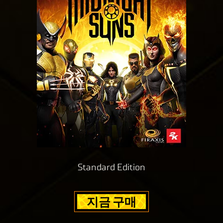
터
가
Goog
le
서
버
로
전
송
됩
니
다.
Standard Edition
지금 구매