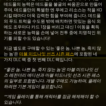
y
데드풀의 능력은 데드풀을 불굴의 싸움꾼으로 만들어
주며, 데드풀만의 특별한 엔 푸에고 리소스는 적을 KO
시킬 때마다 더욱 강력한 힘을 부여해 줍니다. 데드풀
재
의 푸드 트럭을 수도원 밖에 배치하면 맛있는 음식 외
생
에도 조우마다 카드 1장을 버리고 대신 1 이동을 획득
을
하는 새로운 능력을 손에 넣어 전투 중에 치명적인 위
클
기를 피할 수도 있습니다!
릭
하
지금 별도로 구매할 수 있는 '좋은 놈, 나쁜 놈, 죽지 않
면
는 놈'은
마블 미드나잇 선즈 시즌 패스
에 포함된 네
Yo
가지 DLC 팩 중 첫 번째 DLC 팩입니다.
uT
*'좋은 놈, 나쁜 놈, 죽지 않는 놈'은 마블 미드나잇 선
ub
즈 레전더리 에디션과 마블 미드나잇 선즈 시즌 패스
e
의 일부로 포함됩니다. 개별 구매도 가능하며, 플레이
의
하려면 기본 게임이 필요합니다.
개
인
**게임 플레이를 통해 캐릭터를 잠금 해제해야 할 수
정
있습니다.
보