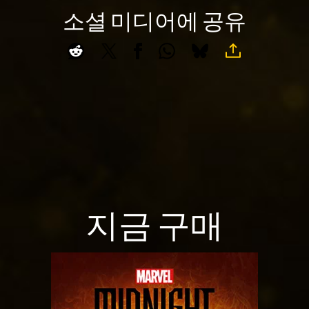
소셜 미디어에 공유
보
호
정
책
에
동
의
하
는
것
으
로
지금 구매
간
주
되
며,
데
이