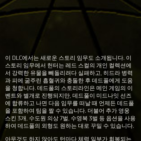
이 DLC에서는 새로운 스토리 임무도 소개됩니다. 이
A
스토리 임무에서 헌터는 레드 스컬의 개인 컬렉션에
c
서 강력한 유물을 빼돌리려다 실패하고, 히드라 병력
c
과 피에 굶주린 흡혈귀와 충돌한 후 데드풀에게 도움
e
을 청합니다. 데드풀의 스토리라인은 메인 게임의 이
p
벤트와 별개로 진행되지만, 데드풀이 미드나잇 선즈
t
에 합류하고 나면 다음 임무를 떠날 때 언제든 데드풀
을 포함하여 팀을 짤 수 있습니다. 더불어 추가 영웅
&
스킨 3개, 수도원 의상 7벌, 수영복 3벌 등 옵션을 사용
P
하여 데드풀의 외형도 원하는 대로 꾸밀 수 있습니다.
l
a
아무것도 하지 않아도 턴마다 체력 일부가 회복되는