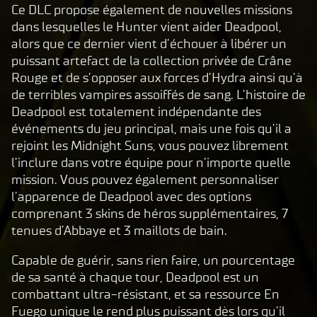
Ce DLC propose également de nouvelles missions
A
dans lesquelles le Hunter vient aider Deadpool,
c
alors que ce dernier vient d’échouer à libérer un
c
puissant artefact de la collection privée de Crâne
e
Rouge et de s’opposer aux forces d’Hydra ainsi qu’à
p
de terribles vampires assoiffés de sang. L’histoire de
t
Deadpool est totalement indépendante des
événements du jeu principal, mais une fois qu’il a
&
rejoint les Midnight Suns, vous pouvez librement
P
l’inclure dans votre équipe pour n’importe quelle
l
mission. Vous pouvez également personnaliser
a
l’apparence de Deadpool avec des options
y
comprenant 3 skins de héros supplémentaires, 7
tenues d’Abbaye et 3 maillots de bain.
En
Capable de guérir, sans rien faire, un pourcentage
cliq
de sa santé à chaque tour, Deadpool est un
uant
combattant ultra-résistant, et sa ressource En
sur
Fuego unique le rend plus puissant dès lors qu’il