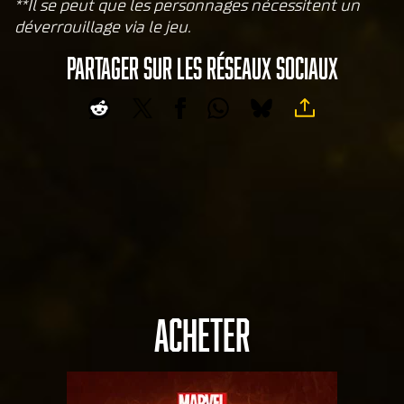
uT
**Il se peut que les personnages nécessitent un
ub
déverrouillage via le jeu.
e
et
PARTAGER SUR LES RÉSEAUX SOCIAUX
le
tran
sfer
t de
don
nées
vers
les
serv
eurs
de
Goog
ACHETER
le.