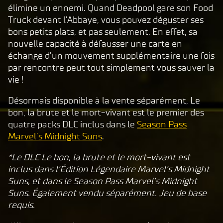
Joue
élimine un ennemi. Quand Deadpool gare son Food
r,
Truck devant l’Abbaye, vous pouvez déguster ses
vous
bons petits plats, et pas seulement. En effet, sa
acce
nouvelle capacité à défausser une carte en
ptez
échange d’un mouvement supplémentaire une fois
la
par rencontre peut tout simplement vous sauver la
pol
vie !
itiq
ue
Désormais disponible à la vente séparément, Le
de
bon, la brute et le mort-vivant est le premier des
co
quatre packs DLC inclus dans le
Season Pass
nfi
Marvel’s Midnight Suns
.
de
*Le DLC Le bon, la brute et le mort-vivant est
nti
inclus dans l’Édition Légendaire Marvel’s Midnight
ali
Suns, et dans le Season Pass Marvel’s Midnight
té
Suns. Également vendu séparément. Jeu de base
de
requis.
Yo