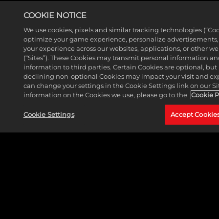
COOKIE NOTICE
MORE NEWS
We use cookies, pixels and similar tracking technologies (“Coo
optimize your game experience, personalize advertisements
your experience across our websites, applications, or other w
(“Sites”). These Cookies may transmit personal information a
information to third parties. Certain Cookies are optional, but 
declining non-optional Cookies may impact your visit and ex
can change your settings in the Cookie Settings link on our Si
information on the Cookies we use, please go to the
Cookie P
Cookie Settings
Accept Cookie
LE HUNTER REJOINT LES RANGS DE MARVEL
PUZZLE QUEST
LIRE PLUS