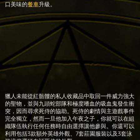
口美味的
餐車
升級。
獵人未能從紅骷髏的私人收藏品中取回一件威力強大
A
的聖物，並與九頭蛇部隊和極度嗜血的吸血鬼發生衝
c
突，因而尋求死侍的協助。死侍的劇情與主遊戲事件
c
完全獨立，然而一旦他加入午夜之子，你就可以在組
e
織隊伍執行任何任務時自由選擇讓他參與。你還可以
p
利用包括3款額外英雄外觀、7套莊園服裝以及3套泳