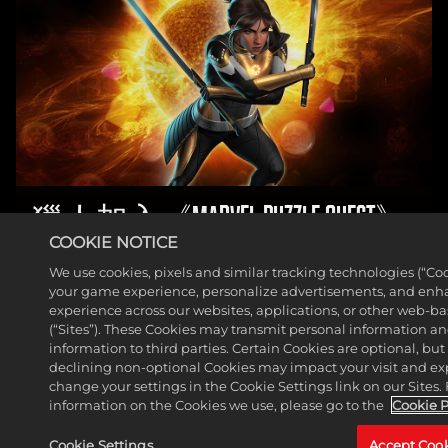
獵人加入《MARVEL PUZZLE QUEST》
陣容
COOKIE NOTICE
We use cookies, pixels and similar tracking technologies (“Coo
深入了解
your game experience, personalize advertisements, and enh
experience across our websites, applications, or other web-ba
(“Sites”). These Cookies may transmit personal information a
information to third parties. Certain Cookies are optional, but
declining non-optional Cookies may impact your visit and ex
change your settings in the Cookie Settings link on our Sites.
information on the Cookies we use, please go to the
Cookie P
Cookie Settings
Accept Coo