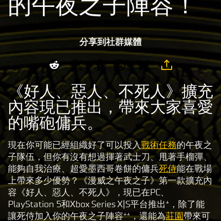
的午夜之子陣容！
分享到社群媒體
《好人、惡人、不死人》擴充
內容現已推出，帶來大家喜愛
的嘴砲傭兵。
現在你可能已經組織好了可以投入
戰術任務
的午夜之
子隊伍，但你有沒有想過揮著武士刀、甩著手榴彈、
能夠自我治療、超愛墨西哥卷餅的傭兵
死侍
能在戰場
上帶來多少優勢？《漫威之午夜之子》第一款擴充內
容《好人、惡人、不死人》，現已在PC、
PlayStation 5和Xbox Series X|S平台推出*，除了能
讓死侍加入你的午夜之子陣容**，還能為
莊園
帶來可