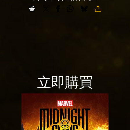
意
Yo
uT
ub
e
的
隱
私
權
政
立即購買
策
，
並
同
意
將
資
料