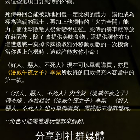
t
裝這些選項自訂死侍的外觀。
&
死侍每回合能被動地回復一定比例的體力，讓他成為
P
極為強韌的戰士，再加上他獨特的「火力全開」能
l
力，使他擊敗敵人後會變得更強。死侍的餐車就停放
a
在莊園外，除了 會提供美味食物，還提供讓你在每
y
場遭遇戰中棄掉卡牌換取額外移動次數的一次機會，
當你遇上危機時，這或許能救你小命！
點
《好人、惡人、不死人》現在可以單獨購買，亦是
擊
《漫威午夜之子》季票
所收錄的四款擴充內容當中的
「
第一款。
播
*《好人、惡人、不死人》內含於《漫威午夜之子》
放
傳奇版，亦收錄於《漫威午夜之子》季票。《好人、
」
惡人、不死人》也可單獨購買。需搭配主遊戲遊玩。
即
表
**角色可能需透過玩遊戲來解鎖。
示
你
分享到社群媒體
同