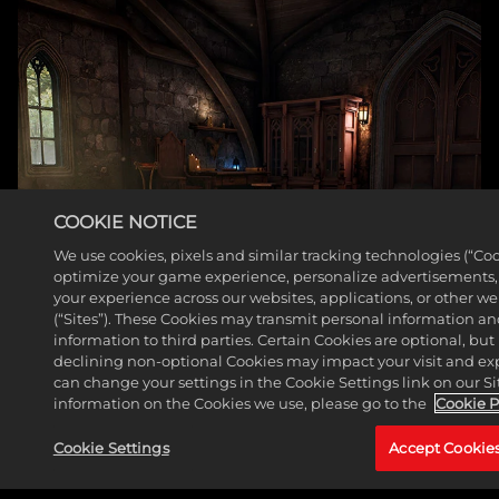
COOKIE NOTICE
We use cookies, pixels and similar tracking technologies (“Coo
optimize your game experience, personalize advertisements
your experience across our websites, applications, or other w
(“Sites”). These Cookies may transmit personal information a
information to third parties. Certain Cookies are optional, but 
declining non-optional Cookies may impact your visit and ex
can change your settings in the Cookie Settings link on our Si
information on the Cookies we use, please go to the
Cookie P
Cookie Settings
Accept Cookie
LA CELLULE DE CRISE