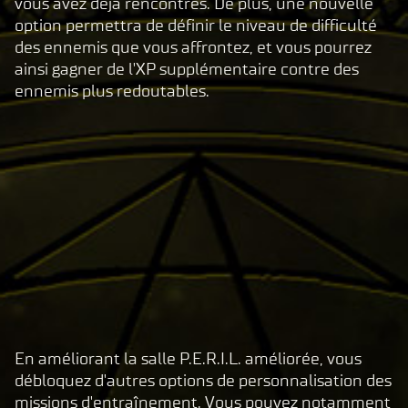
vous avez déjà rencontrés. De plus, une nouvelle
option permettra de définir le niveau de difficulté
des ennemis que vous affrontez, et vous pourrez
ainsi gagner de l'XP supplémentaire contre des
ennemis plus redoutables.
En améliorant la salle P.E.R.I.L. améliorée, vous
A
débloquez d'autres options de personnalisation des
c
missions d'entraînement. Vous pouvez notamment