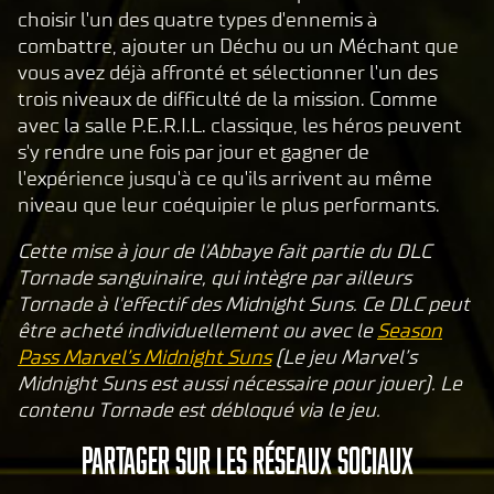
c
choisir l'un des quatre types d'ennemis à
e
combattre, ajouter un Déchu ou un Méchant que
p
vous avez déjà affronté et sélectionner l'un des
t
trois niveaux de difficulté de la mission. Comme
avec la salle P.E.R.I.L. classique, les héros peuvent
&
s'y rendre une fois par jour et gagner de
P
l'expérience jusqu'à ce qu'ils arrivent au même
l
niveau que leur coéquipier le plus performants.
a
y
Cette mise à jour de l'Abbaye fait partie du DLC
Tornade sanguinaire, qui intègre par ailleurs
Tornade à l'effectif des Midnight Suns. Ce DLC peut
En
être acheté individuellement ou avec le
Season
cliq
Pass Marvel’s Midnight Suns
(Le jeu Marvel’s
uant
Midnight Suns est aussi nécessaire pour jouer). Le
sur
contenu Tornade est débloqué via le jeu.
Joue
r,
PARTAGER SUR LES RÉSEAUX SOCIAUX
vous