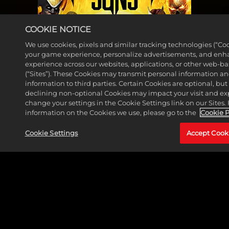
kst,
ung
un
stim
von
ge
mst
COOKIE NOTICE
Date
n
du
n an
We use cookies, pixels and similar tracking technologies (“Coo
vo
den
your game experience, personalize advertisements, and enh
die
n
Da
experience across our websites, applications, or other web-ba
Goog
(“Sites”). These Cookies may transmit personal information a
Yo
te
le-
information to third parties. Certain Cookies are optional, but 
uT
ns
Serv
declining non-optional Cookies may impact your visit and ex
ub
ch
change your settings in the Cookie Settings link on our Sites.
er
e
information on the Cookies we use, please go to the
Cookie P
ut
zu.
und
zb
Cookie Settings
Accept Cook
der
est
Standard Edition
Über
im
trag
m
ung
JETZT KAUFEN
un
von
ge
Date
n
ERHEBE DICH GEGEN DIE DUNKELHEIT!
n an
vo
die