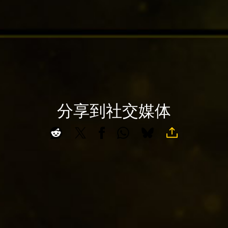
，
即
意
味
着
你
同
意
Yo
分享到社交媒体
uT
A
ub
c
e
c
的
e
隐
p
私
t
政
&
策
P
以
l
及