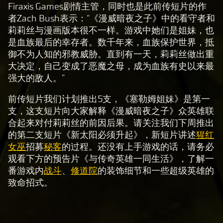
Firaxis Games剧情主管，同时也是此前传短片的作
A
者Zach Bush表示：“《漫威暗夜之子》中的看守者和
c
莉莉丝与漫画版本很不一样。游戏中她们是姐妹，也
c
是血族最后的幸存者。数千年来，血族保护世界，抵
e
御不为人知的邪教威胁。直到有一天，莉莉丝做出重
p
大决定，自己变成了恶魔之母，成为血族有史以来最
t
强大的敌人。”
&
前传短片我们计划推出5支，《塞勒姆姐妹》是第一
P
支，这支短片向大家解释《漫威暗夜之子》众英雄联
l
合起来对付莉莉丝的前因后果。请关注我们下周推出
a
的第二支短片《新太阳必须升起》，新短片讲述
猩红
y
女巫
招募
秘客
的过程。还没有上手游戏的话，请务必
观看下方的预告片《与传奇英雄一同生活》，了解一
番游戏内
战斗
、
修道院
的装饰细节和一些超级英雄的
点
致命招式。
击
播
放