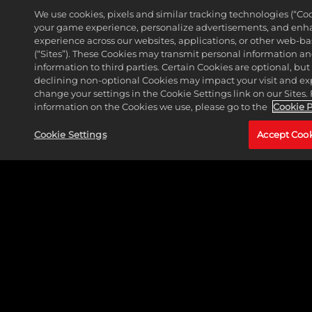
猎杀者已加入《漫威迷城》
We use cookies, pixels and similar tracking technologies (“Coo
阵容
your game experience, personalize advertisements, and enh
experience across our websites, applications, or other web-ba
阅读更多
(“Sites”). These Cookies may transmit personal information a
information to third parties. Certain Cookies are optional, but
declining non-optional Cookies may impact your visit and ex
change your settings in the Cookie Settings link on our Sites.
information on the Cookies we use, please go to the
Cookie P
Cookie Settings
Accept Coo
LEGAL