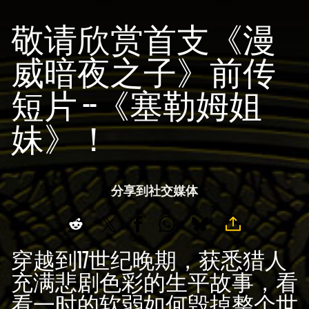
敬请欣赏首支《漫
威暗夜之子》前传
短片 --《塞勒姆姐
妹》！
分享到社交媒体
穿越到17世纪晚期，获悉猎人
充满悲剧色彩的生平故事，看
看一时的软弱如何毁掉整个世