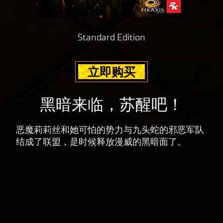
e
的
隐
Standard Edition
私
政
立即购买
策
以
及
黑暗来临，苏醒吧！
将
数
恶魔莉莉丝和她可怕的势力与九头蛇的邪恶军队
据
结成了联盟，是时候释放漫威的黑暗面了。
传
输
至
Goog
le
服
务