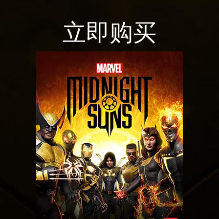
a
将
y
数
立即购买
据
传
点
输
击
至
播
Goog
放
le
，
服
即
务
意
器
味
。
着
你
同
意
Yo
uT
ub