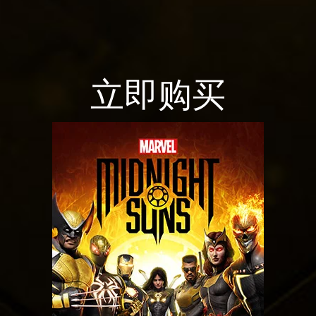
&
uT
P
ub
l
e
a
的
y
立即购买
隐
私
政
点
策
击
以
播
及
放
将
，
数
即
据
意
传
味
输
着
至
你
Goog
同
le
意