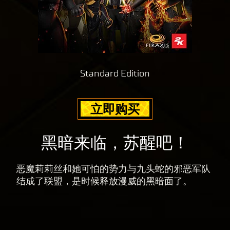
服
Yo
务
uT
器
ub
。
e
的
隐
Standard Edition
私
政
立即购买
策
以
及
黑暗来临，苏醒吧！
将
数
恶魔莉莉丝和她可怕的势力与九头蛇的邪恶军队
据
结成了联盟，是时候释放漫威的黑暗面了。
传
输
至
Goog