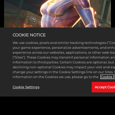
COOKIE NOTICE
We use cookies, pixels and similar tracking technologies (“Coo
your game experience, personalize advertisements, and enh
experience across our websites, applications, or other web-ba
(“Sites”). These Cookies may transmit personal information a
惊奇队长（卡罗尔·丹弗
information to third parties. Certain Cookies are optional, but
declining non-optional Cookies may impact your visit and ex
斯）
change your settings in the Cookie Settings link on our Sites.
information on the Cookies we use, please go to the
Cookie P
阅读更多
Cookie Settings
Accept Coo