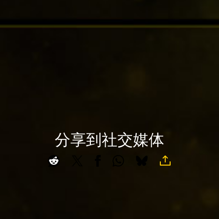
P
据
l
传
a
输
y
至
Goog
le
点
服
击
务
播
器
放
。
，
即
分享到社交媒体
A
意
c
味
c
着
e
你
同
p
意
t
Yo