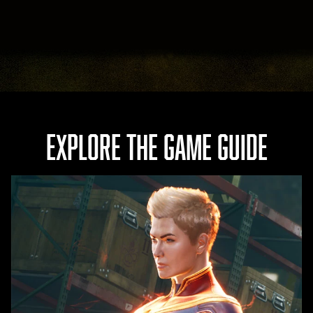
le
服
务
器
。
EXPLORE THE GAME GUIDE