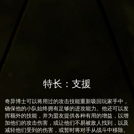
意
味
着
你
同
意
Yo
uT
ub
e
的
A
特长：支援
隐
c
私
政
c
奇异博士可以将用过的攻击技能重新吸回玩家手中，
策
e
确保他的小队始终拥有足够的进攻能力。他还可以发
以
p
挥额外的技能，并为盟友提供各种有用的增益，以增
及
t
加他们的攻击伤害，或让他们不易被敌人找到，以及
将
&
减轻他们受到的伤害，或暂时将对手从战斗中移除。
数