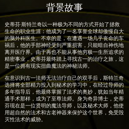
c
背景故事
c
e
p
史蒂芬·斯特兰奇以一种极为不同的方式开始了拯救
t
生命的职业生涯：他成为了一名享誉全球却傲慢自大
的脑外科医生。不幸的是，在遭遇一场几乎丧命的车
&
祸后，他的手部神经受到严重损害，只能暗自神伤地
P
离开医疗界。由于再也不能从事他穷极一生所追求的
l
精密事业，史蒂芬最终踏上寻找古一的治疗之旅，这
a
是一位拥有现实扭曲魔法的神秘法师。
y
在意识到古一法师无法治疗自己的双手后，斯特兰奇
选择将全部精力投入到秘术的学习中，在经过导师的
点
多年指导后，他最终掌握了法术的奥妙，犹如当年精
击
通手术那样，成为了至尊法师。身为奇异博士，史蒂
播
芬现在是一位贤明的魔法导师，以及秘术大师，他使
放
用超自然的法术和古老神器来保护这个世界，免受毁
，
灭性法术的威胁。
即