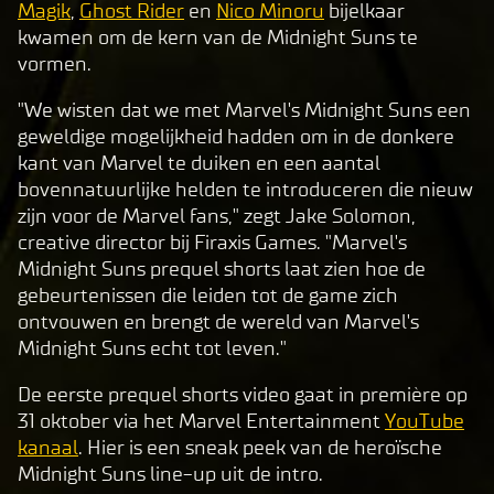
t
Magik
,
Ghost Rider
en
Nico Minoru
bijelkaar
kwamen om de kern van de Midnight Suns te
&
vormen.
P
l
"We wisten dat we met Marvel's Midnight Suns een
a
geweldige mogelijkheid hadden om in de donkere
y
kant van Marvel te duiken en een aantal
bovennatuurlijke helden te introduceren die nieuw
zijn voor de Marvel fans," zegt Jake Solomon,
By
creative director bij Firaxis Games. "Marvel's
clic
Midnight Suns prequel shorts laat zien hoe de
king
gebeurtenissen die leiden tot de game zich
play,
ontvouwen en brengt de wereld van Marvel's
you
Midnight Suns echt tot leven."
agre
e to
De eerste prequel shorts video gaat in première op
Yo
31 oktober via het Marvel Entertainment
YouTube
uT
kanaal
. Hier is een sneak peek van de heroïsche
ub
Midnight Suns line-up uit de intro.