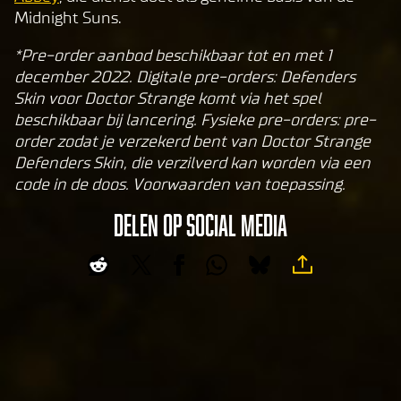
Midnight Suns.
P
l
*Pre-order aanbod beschikbaar tot en met 1
a
december 2022. Digitale pre-orders: Defenders
y
Skin voor Doctor Strange komt via het spel
beschikbaar bij lancering. Fysieke pre-orders: pre-
order zodat je verzekerd bent van Doctor Strange
By
Defenders Skin, die verzilverd kan worden via een
clic
code in de doos. Voorwaarden van toepassing.
king
play,
DELEN OP SOCIAL MEDIA
you
agre
e to
Yo
uT
ub
e's
pri