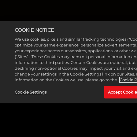
COOKIE NOTICE
We use cookies, pixels and similar tracking technologies (“Coo
optimize your game experience, personalize advertisements
your experience across our websites, applications, or other w
(“Sites”). These Cookies may transmit personal information a
information to third parties. Certain Cookies are optional, but 
MORE NEWS
declining non-optional Cookies may impact your visit and ex
change your settings in the Cookie Settings link on our Sites.
information on the Cookies we use, please go to the
Cookie P
Cookie Settings
Accept Cookie