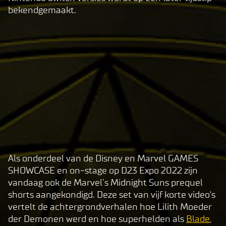
bekendgemaakt.
Als onderdeel van de Disney en Marvel GAMES
A
SHOWCASE en on-stage op D23 Expo 2022 zijn
c
vandaag ook de Marvel’s Midnight Suns prequel
c
shorts aangekondigd. Deze set van vijf korte video's
e
vertelt de achtergrondverhalen hoe Lilith Moeder
p
der Demonen werd en hoe superhelden als
Blade
,