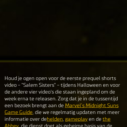
e's
pri
va
cy
pol
icy
and
the
tran
sfer
of
data
Houd je ogen open voor de eerste prequel shorts
A
to
video - "Salem Sisters" - tijdens Halloween en voor
c
Goog
de andere vier video's die staan ingepland om de
c
le
week erna te releasen. Zorg dat je in de tussentijd
e
serv
een bezoek brengt aan de
Marvel’s Midnight Suns
p
ers.
Game Guide
, die we regelmatig updaten met meer
t
informatie over de
helden
,
gameplay
en de
the
Abbey
, die dienst doet als geheime basis van de
&