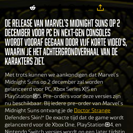
De release van Marvel’s Midnight Suns op 2
december voor PC en next-gen consoles
wordt vooraf gegaan door vijf korte video's,
waarin je het achtergrondverhaal van de
karakters ziet.
Met trots kunnen we aankondigen dat Marvel’s
Midnight Suns op 2 december zal worden
gelanceerd voor PC, Xbox Series X|S en
PlayStation
®
5. Pre-orders voor deze versies zijn
nu beschikbaar. Bij iedere pre-order van Marvel’s
Midnight Suns ontvang je de
Doctor Strange
Defenders Skin!* De exacte tijd dat de game wordt
gelanceerd voor de Xbox One, PlayStation
®
4, en
Nintendo Switch versies wordt op een later tijdstip