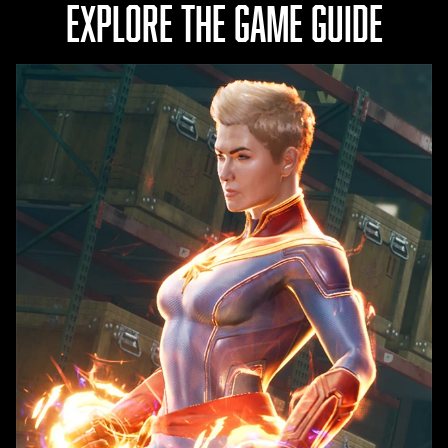
EXPLORE THE GAME GUIDE
転
送
に
同
意
し
た
も
の
と
み
な
さ
れ
ま
す
。