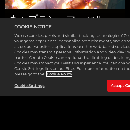
キャプテン・マーべル
（キャロル・ダンバー
COOKIE NOTICE
ス）
We use cookies, pixels and similar tracking technologies (“Co
your game experience, personalize advertisements, and enh
もっと見る
across our websites, applications, or other web-based services 
Cookies may transmit personal information and video viewing
parties. Certain Cookies are optional, but limiting or declini
Cookies may impact your visit and experience. You can change
Cookie Settings link on our Sites. For more information on th
please go to the
Cookie Policy
Cookie Settings
Accept Co