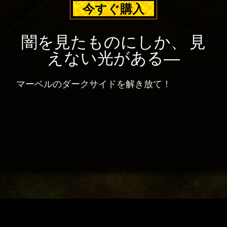
今すぐ購入
同
シ
意
ー
し
ポ
闇を見たものにしか、 見
た
リ
えない光がある―
も
シ
の
ー
と
マーベルのダークサイドを解き放て！
と
み
Goog
な
le
さ
サ
れ
ー
ま
バ
す
ー
。
へ
の
デ
ー
タ