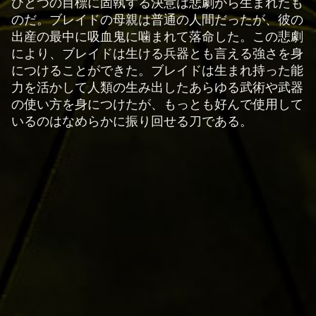
ひとつの目標に固執する決意は悲劇から生まれたも
再
のだ。ブレイドの母親は普通の人間だったが、彼の
生
出産の最中に吸血鬼に噛まれて落命した。この悲劇
を
により、ブレイドは生ける兵器とも言える強さを身
ク
につけることができた。ブレイドは生まれ持った能
リ
力を活かして人類の生み出したあらゆる武術や武器
ッ
の使い方を身につけたが、もっとも好んで使用して
ク
いるのはなめらかに振り回せる刀である。
す
る
と
、
Yo
uT
ub
e
の
プ
ラ