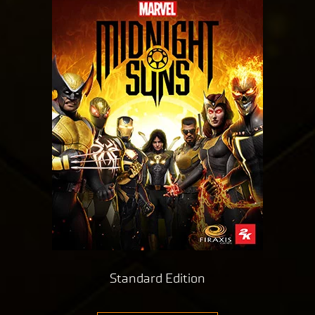
ポ
生
リ
を
ク
シ
リ
ー
ッ
と
ク
Goog
す
le
る
サ
と
ー
、
バ
Yo
ー
uT
へ
ub
の
デ
e
ー
の
タ
プ
転
ラ
Standard Edition
送
イ
に
バ