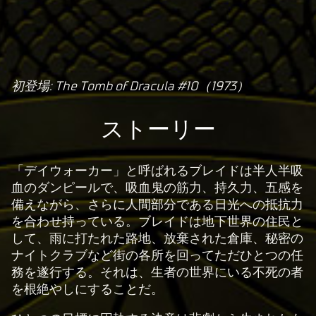
初登場: The Tomb of Dracula #10（1973）
A
c
ストーリー
c
e
p
「デイウォーカー」と呼ばれるブレイドは半人半吸
t
血のダンピールで、吸血鬼の筋力、持久力、五感を
備えながら、さらに人間部分である日光への抵抗力
&
を合わせ持っている。ブレイドは地下世界の住民と
P
して、雨に打たれた路地、放棄された倉庫、秘密の
l
ナイトクラブなど街の各所を回ってただひとつの任
a
務を遂行する。それは、生者の世界にいる不死の者
y
を根絶やしにすることだ。