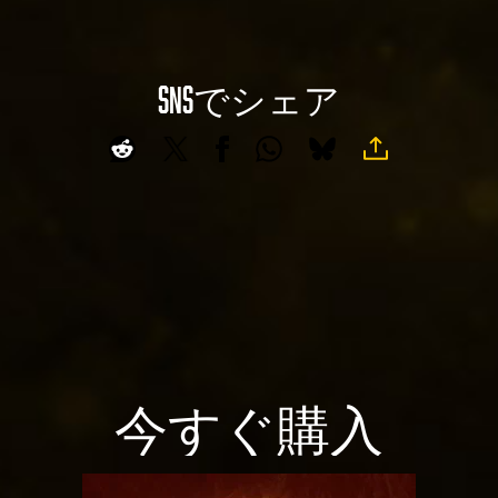
リ
タ
ッ
転
ク
送
す
SNSでシェア
A
に
る
同
c
と
意
c
、
し
e
Yo
た
uT
p
も
ub
t
の
e
&
と
の
P
み
プ
l
な
ラ
さ
a
イ
れ
y
今すぐ購入
バ
ま
シ
す
ー
再
。