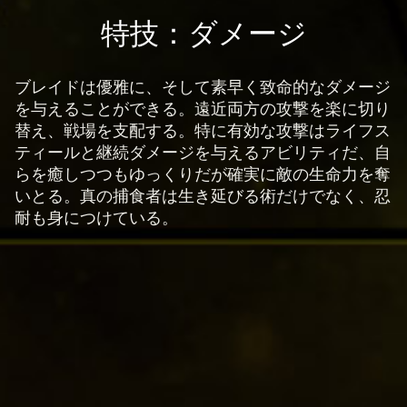
イ
A
特技：ダメージ
バ
c
シ
c
ー
ブレイドは優雅に、そして素早く致命的なダメージ
e
ポ
を与えることができる。遠近両方の攻撃を楽に切り
リ
p
替え、戦場を支配する。特に有効な攻撃はライフス
シ
t
ティールと継続ダメージを与えるアビリティだ、自
ー
&
らを癒しつつもゆっくりだが確実に敵の生命力を奪
と
P
いとる。真の捕食者は生き延びる術だけでなく、忍
Goog
耐も身につけている。
l
le
a
サ
y
ー
バ
ー
再
へ
生
の
を
デ
ク
ー