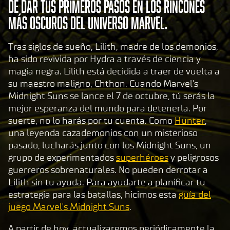
de dar tus primeros pasos en los rincones
más oscuros del Universo Marvel.
Tras siglos de sueño, Lilith, madre de los demonios,
ha sido revivida por Hydra a través de ciencia y
magia negra. Lilith está decidida a traer de vuelta a
su maestro maligno, Chthon. Cuando Marvel's
Midnight Suns se lance el 7 de octubre, tú serás la
mejor esperanza del mundo para detenerla. Por
suerte, no lo harás por tu cuenta. Como
Hunter
,
una leyenda cazademonios con un misterioso
pasado, lucharás junto con los Midnight Suns, un
grupo de experimentados
superhéroes
y peligrosos
guerreros sobrenaturales. No pueden derrotar a
Lilith sin tu ayuda. Para ayudarte a planificar tu
estrategia para las batallas, hicimos esta
guía del
juego Marvel's Midnight Suns
.
A partir de hoy, actualizaremos periódicamente la