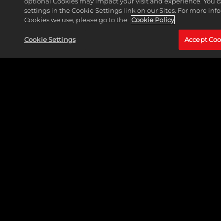
optional Cookies may impact your visit and experience. You 
settings in the Cookie Settings link on our Sites. For more in
Cookies we use, please go to the
Cookie Policy
Cookie Settings
Accept Coo
LEGAL
SUPPORT
© MARVEL © Take-Two Interactive Software, Inc., 2K, Firaxis Games y
sus respectivos logotipos son marcas registradas de Take-Two
Interactive Software, Inc. Todas las demás marcas son propiedad de