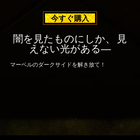
送
イ
に
バ
今すぐ購入
同
シ
意
ー
し
ポ
闇を見たものにしか、 見
た
リ
えない光がある―
も
シ
の
ー
と
マーベルのダークサイドを解き放て！
と
み
Goog
な
le
さ
サ
れ
ー
ま
バ
す
ー
。
へ
の
デ