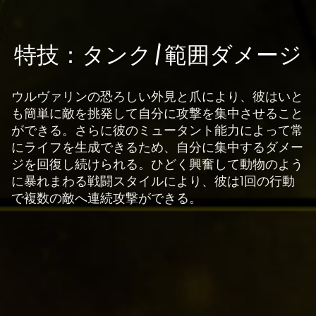
イ
バ
A
特技：タンク / 範囲ダメージ
シ
c
ー
c
ポ
ウルヴァリンの恐ろしい外見と爪により、彼はいと
e
リ
も簡単に敵を挑発して自分に攻撃を集中させること
シ
p
ができる。さらに彼のミュータント能力によって常
ー
t
にライフを生成できるため、自分に集中するダメー
と
&
ジを回復し続けられる。ひどく興奮して動物のよう
Goog
P
に暴れまわる戦闘スタイルにより、彼は1回の行動
le
で複数の敵へ連続攻撃ができる。
l
サ
a
ー
y
バ
ー
へ
再
の
生
デ
を