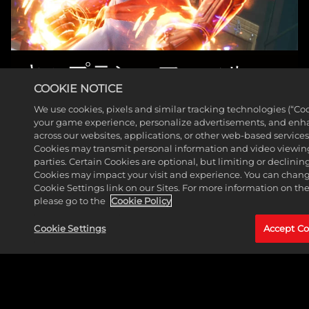
キャプテン・マーべル
（キャロル・ダンバー
COOKIE NOTICE
ス）
We use cookies, pixels and similar tracking technologies (“Co
your game experience, personalize advertisements, and enh
across our websites, applications, or other web-based services 
もっと見る
Cookies may transmit personal information and video viewing
parties. Certain Cookies are optional, but limiting or declini
Cookies may impact your visit and experience. You can change
Cookie Settings link on our Sites. For more information on th
please go to the
Cookie Policy
Cookie Settings
Accept Co