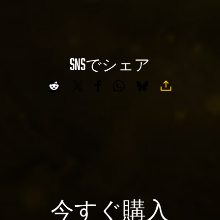
ー
ク
タ
リ
転
ッ
送
ク
に
す
SNSでシェア
A
同
る
意
c
と
し
c
、
た
e
Yo
も
uT
p
の
ub
t
と
e
&
み
の
P
な
プ
l
さ
ラ
れ
a
イ
ま
y
今すぐ購入
バ
す
シ
。