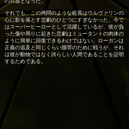
の兵器となった。
再
それでも、この拷問のような処置はウルヴァリンの
生
心に影を落とす悲劇のひとつにすぎなかった。今で
を
はスーパーヒーローとして活躍しているが、彼が負
ク
った傷や周りに起きた悲劇はミュータントの肉体の
リ
ように簡単に回復できるわけではない。ローガンは
ッ
正義の追及と同じくらい贖罪のために戦うが、それ
ク
は彼が動物ではなく誇らしい人間であることを証明
す
するためである。
る
と
、
Yo
uT
ub
e
の
プ
ラ