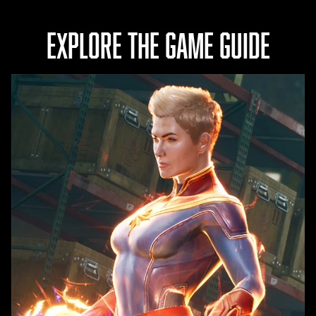
ー
タ
EXPLORE THE GAME GUIDE
転
送
に
同
意
し
た
も
の
と
み
な
さ
れ
ま
す
。