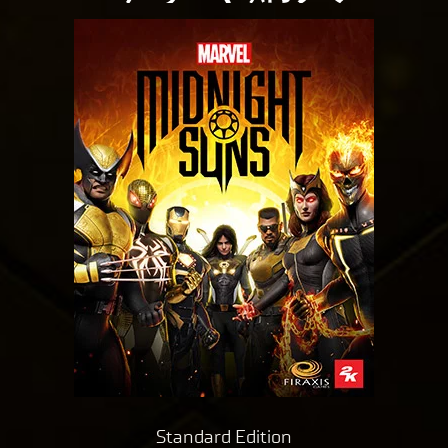
ー
再
ポ
生
リ
を
ク
シ
リ
ー
ッ
と
ク
Goog
す
le
る
サ
と
ー
、
バ
Yo
ー
uT
へ
ub
の
デ
e
ー
の
タ
プ
転
ラ
Standard Edition