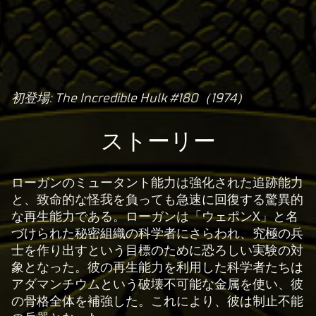
初登場: The Incredible Hulk #180（1974）
A
c
ストーリー
c
e
p
ローガンのミュータント能力は強化された追跡能力
t
と、致命的な怪我を負っても急速に回復する驚異的
な再生能力である。ローガンは「ウェポンX」と名
&
づけられた秘密組織の科学者にさらわれ、究極の兵
P
士を作り出すという目標のために恐ろしい実験の対
l
象となった。彼の再生能力を利用した科学者たちは
a
アダマンチウムという破壊不可能な金属を使い、彼
y
の骨格全体を補強した。これにより、彼は制止不能