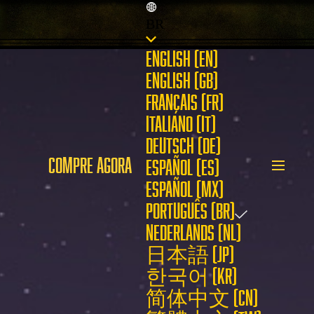
BR
ENGLISH (EN)
ENGLISH (GB)
FRANÇAIS (FR)
ITALIANO (IT)
DEUTSCH (DE)
COMPRE AGORA
ESPAÑOL (ES)
ESPAÑOL (MX)
PORTUGUÊS (BR)
NEDERLANDS (NL)
日本語 (JP)
한국어 (KR)
简体中文 (CN)