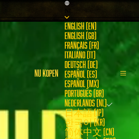
NL
ENGLISH (EN)
ENGLISH (GB)
FRANÇAIS (FR)
ITALIANO (IT)
DEUTSCH (DE)
NU KOPEN
ESPAÑOL (ES)
ESPAÑOL (MX)
PORTUGUÊS (BR)
NEDERLANDS (NL)
日本語 (JP)
한국어 (KR)
简体中文 (CN)