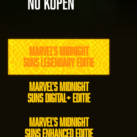
NU KOPEN
MARVEL'S MIDNIGHT
SUNS LEGENDARY EDITIE
MARVEL'S MIDNIGHT
SUNS DIGITAL+ EDITIE
MARVEL'S MIDNIGHT
SUNS ENHANCED EDITIE