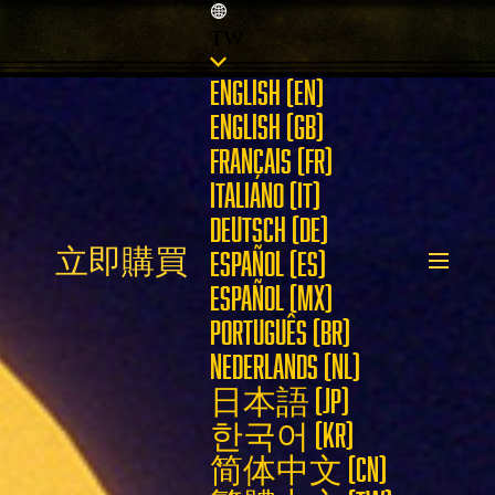
TW
ENGLISH (EN)
ENGLISH (GB)
FRANÇAIS (FR)
ITALIANO (IT)
DEUTSCH (DE)
立即購買
ESPAÑOL (ES)
ESPAÑOL (MX)
PORTUGUÊS (BR)
NEDERLANDS (NL)
日本語 (JP)
한국어 (KR)
简体中文 (CN)