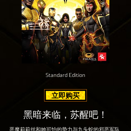
味
隐
着
私
你
政
同
策
意
以
Yo
及
uT
将
ub
数
e
据
的
传
隐
Standard Edition
输
私
至
政
Goog
立即购买
策
le
以
服
及
黑暗来临，苏醒吧！
务
将
器
数
。
恶魔莉莉丝和她可怕的势力与九头蛇的邪恶军队