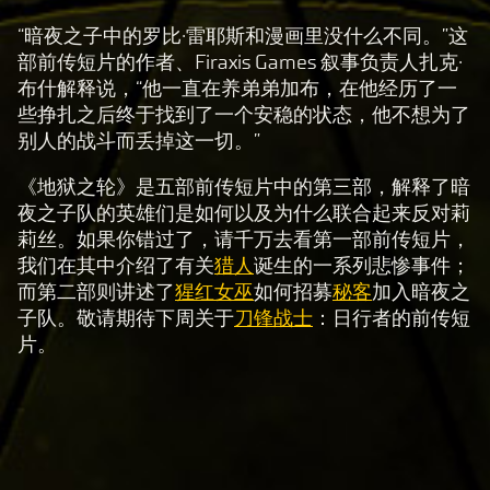
“暗夜之子中的罗比·雷耶斯和漫画里没什么不同。”这
A
部前传短片的作者、Firaxis Games 叙事负责人扎克·
c
布什解释说，“他一直在养弟弟加布，在他经历了一
c
些挣扎之后终于找到了一个安稳的状态，他不想为了
e
别人的战斗而丢掉这一切。”
p
《地狱之轮》是五部前传短片中的第三部，解释了暗
t
夜之子队的英雄们是如何以及为什么联合起来反对莉
&
莉丝。如果你错过了，请千万去看第一部前传短片，
P
我们在其中介绍了有关
猎人
诞生的一系列悲惨事件；
l
而第二部则讲述了
猩红女巫
如何招募
秘客
加入暗夜之
a
子队。敬请期待下周关于
刀锋战士
：日行者的前传短
y
片。
点
击
播
放