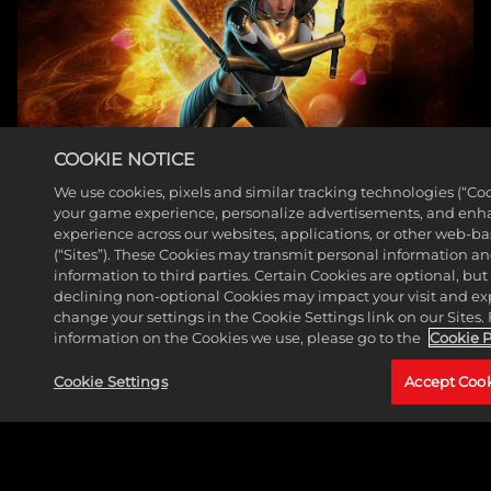
COOKIE NOTICE
猎杀者已加入《漫威迷城》
We use cookies, pixels and similar tracking technologies (“Coo
your game experience, personalize advertisements, and enh
阵容
experience across our websites, applications, or other web-ba
(“Sites”). These Cookies may transmit personal information a
阅读更多
information to third parties. Certain Cookies are optional, but
declining non-optional Cookies may impact your visit and ex
change your settings in the Cookie Settings link on our Sites.
information on the Cookies we use, please go to the
Cookie P
Cookie Settings
Accept Coo