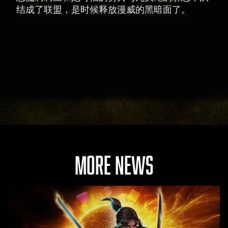
据
结成了联盟，是时候释放漫威的黑暗面了。
传
输
至
Goog
le
服
务
器
。
MORE NEWS