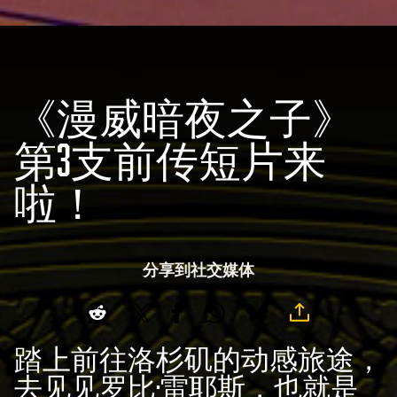
《漫威暗夜之子》
第3支前传短片来
啦！
分享到社交媒体
踏上前往洛杉矶的动感旅途，
去见见罗比·雷耶斯，也就是