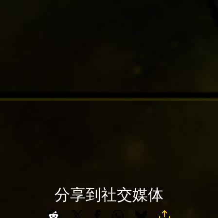
，
即
意
味
着
你
同
A
意
c
Yo
c
uT
e
ub
p
e
t
的
&
隐
P
私
l
政
分享到社交媒体
A
a
策
c
y
以