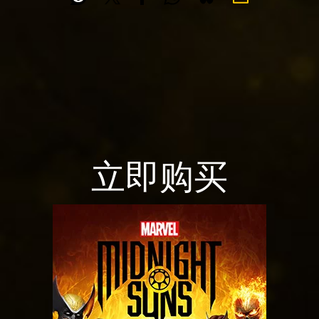
c
及
e
将
点
p
数
击
据
t
播
传
&
放
输
P
，
至
l
即
Goog
a
意
le
味
y
立即购买
服
着
务
你
器
点
同
。
击
意
播
Yo
放
uT
，
ub
即
e
意
的