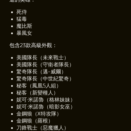
死侍
猛毒
魔比斯
暴風女
包含23款高級外觀：
美國隊長（未來戰士）
美國隊長（守衛者隊長）
驚奇隊長（邁-威爾）
驚奇隊長（中世紀驚奇）
秘客（鳳凰5人組）
秘客（新變種人）
妮可·米諾魯（格林妹妹）
妮可·米諾魯（暗影女巫）
金鋼狼（X特攻隊）
金鋼狼（羅根）
刀鋒戰士（惡魔獵人）