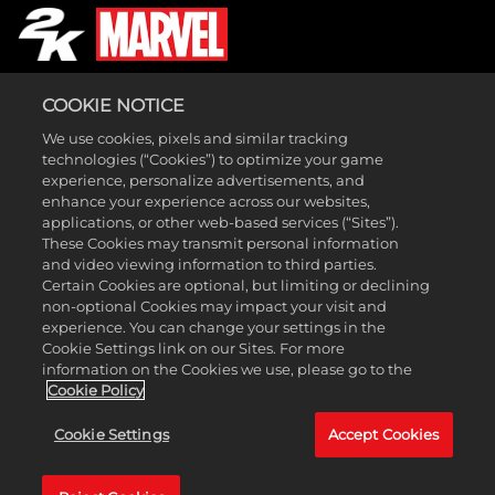
COOKIE NOTICE
We use cookies, pixels and similar tracking
LEGAL
technologies (“Cookies”) to optimize your game
SUPPORT
experience, personalize advertisements, and
enhance your experience across our websites,
applications, or other web-based services (“Sites”).
These Cookies may transmit personal information
and video viewing information to third parties.
Certain Cookies are optional, but limiting or declining
non-optional Cookies may impact your visit and
experience. You can change your settings in the
Cookie Settings link on our Sites. For more
information on the Cookies we use, please go to the
© MARVEL © Take-Two Interactive Software, Inc., 2K, Firaxis Games
Cookie Policy
and their respective logos are all trademarks of Take-Two Interactive
Cookie Settings
Accept Cookies
Software, Inc. All other marks and trademarks are the property of
their respective owners. All rights reserved.