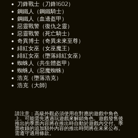
刀鋒戰士（刀鋒1602）
鋼鐵人（鋼鐵騎士）
鋼鐵人（血邊盔甲）
惡靈戰警（復仇之靈）
惡靈戰警（死亡騎士）
奇異博士（奇異未來至尊）
緋紅女巫（女巫魔王）
緋紅女巫（墮落緋紅女巫）
蜘蛛人（共生體盔甲）
蜘蛛人（惡魔蜘蛛）
浩克（墮落浩克）
浩克（大師)
請注意：高級外觀必須使用在對應的遊戲中角色
上。可能需先透過玩遊戲來解鎖角色。遊戲發售後
推出的季票內容將在推出時自動於遊戲內交付。季
票收錄的追加額外內容的推出時間將在未來公布。
需遵守適用條款。